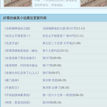
不矮，一开始就没把自己看成捡便
宜的死老头，而是做起...
好看的修真小说最近更新列表
《
当怪物降临幼儿园
》
当怪物降临幼儿园 第161节
(11-11)
《
你怎么不报复我？
》
你怎么不报复我？ 第64节
(11-11)
《
无道天途
》
第九百二十五章 大手笔
(11-09)
《
原著我俩都是炮灰（修仙
第十七章约定
(10-31)
1v1）
》
《
女装误撩了黑化龙傲天
》
第167章
(09-09)
《
雀雀我呀，钓到清冷狐仙
第177章
(09-09)
啦
》
《
未婚夫失忆后有了心上人
》
第67章
(09-07)
《
豪门战神
》
第20章 找茬
(08-29)
《
不败军王
》
第38章 出事了
(08-29)
《
宇宙超级神豪系统
》
第一百六十七章 一群渣渣
(08-26)
《
神君，那是你的崽
》
第206章
(08-24)