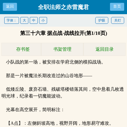
全职法师之赤雷魔君
返回
首页
字体：
大
中
小
护眼
关灯
第三十六章 据点战·战线拉开(第1/10页)
存书签
书架管理
返回目录
小队战的第一场，被安排在学府北侧的模拟战场。
那是一片被魔法长期改造过的山谷地形——
低矮丘陵、废弃石墙、残破塔楼错落其间，空中悬着几枚透
明光球，纪录着一切魔能波动。
光幕在高空展开，简明标注：
【A点】：左侧斜坡高地，视野开阔，地形易守难攻。