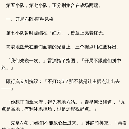
第五小队，第七小队，正分别集合在战场两端。
一、开局布阵·两种风格
第七小队暂时被编在「红方」，臂章上亮着红光。
简易地图悬在他们面前的光幕上，三个据点用红圈标出。
「我们先说一次。」雷渊指了指图，「开局不跟他们拼中
路。」
顾行岚立刻抗议：「不打C点？那不就是让主据点让出去
——」
「你想正面拿大旗，得先有地方站。」泰星河淡淡道，「A
点是高地，有利冰系控场，也是远程视野点。」
「先拿A点，b他们不能放心压过来。」苏静竹补充，「再看