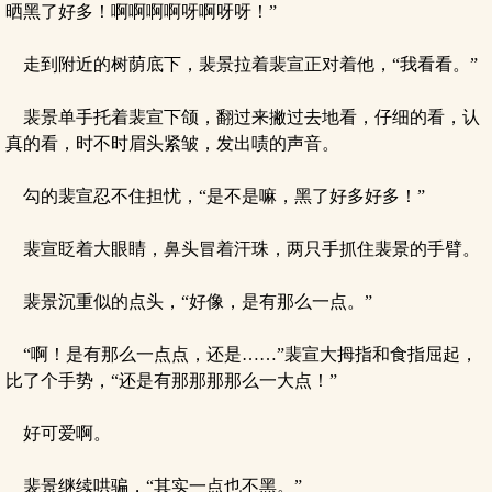
晒黑了好多！啊啊啊啊呀啊呀呀！”
走到附近的树荫底下，裴景拉着裴宣正对着他，“我看看。”
裴景单手托着裴宣下颌，翻过来撇过去地看，仔细的看，认
真的看，时不时眉头紧皱，发出啧的声音。
勾的裴宣忍不住担忧，“是不是嘛，黑了好多好多！”
裴宣眨着大眼睛，鼻头冒着汗珠，两只手抓住裴景的手臂。
裴景沉重似的点头，“好像，是有那么一点。”
“啊！是有那么一点点，还是……”裴宣大拇指和食指屈起，
比了个手势，“还是有那那那那么一大点！”
好可爱啊。
裴景继续哄骗，“其实一点也不黑。”