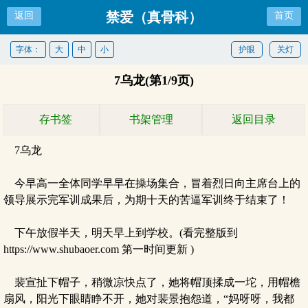
禁爱（真骨科）
返回
首页
字体：
大
中
小
护眼
关灯
7乌龙(第1/9页)
存书签
书架管理
返回目录
7乌龙
今早高一全体同学早早在操场集合，冒着烈日向主席台上的
领导展示完军训成果后，为期十天的苦逼军训终于结束了！
下午放假半天，明天早上到学校。(看完整版到
https://www.shubaoer.com 第一时间更新 )
裴宣扯下帽子，稍微凉快点了，她将帽顶揉成一坨，用帽檐
扇风，阳光下眼睛睁不开，她对裴景抱怨道，“妈呀呀，我都