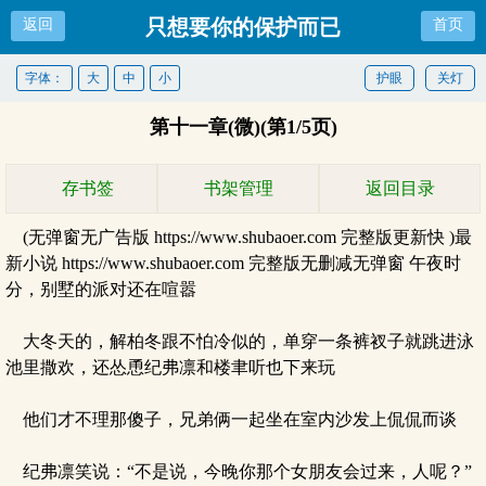
只想要你的保护而已
返回
首页
字体：
大
中
小
护眼
关灯
第十一章(微)(第1/5页)
存书签
书架管理
返回目录
(无弹窗无广告版 https://www.shubaoer.com 完整版更新快 )最
新小说 https://www.shubaoer.com 完整版无删减无弹窗 午夜时
分，别墅的派对还在喧嚣
大冬天的，解柏冬跟不怕冷似的，单穿一条裤衩子就跳进泳
池里撒欢，还怂恿纪弗凛和楼聿听也下来玩
他们才不理那傻子，兄弟俩一起坐在室内沙发上侃侃而谈
纪弗凛笑说：“不是说，今晚你那个女朋友会过来，人呢？”