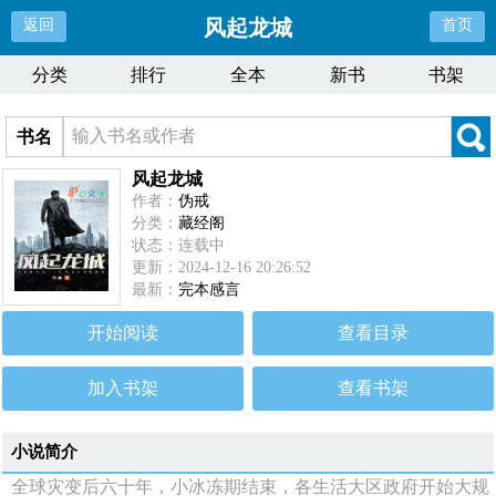
风起龙城
返回
首页
分类
排行
全本
新书
书架
书名
风起龙城
作者：
伪戒
分类：
藏经阁
状态：连载中
更新：2024-12-16 20:26:52
最新：
完本感言
开始阅读
查看目录
加入书架
查看书架
小说简介
全球灾变后六十年，小冰冻期结束，各生活大区政府开始大规