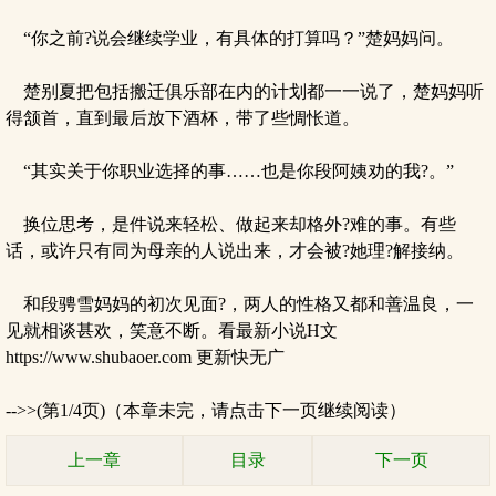
“你之前?说会继续学业，有具体的打算吗？”楚妈妈问。
楚别夏把包括搬迁俱乐部在内的计划都一一说了，楚妈妈听
得颔首，直到最后放下酒杯，带了些惆怅道。
“其实关于你职业选择的事……也是你段阿姨劝的我?。”
换位思考，是件说来轻松、做起来却格外?难的事。有些
话，或许只有同为母亲的人说出来，才会被?她理?解接纳。
和段骋雪妈妈的初次见面?，两人的性格又都和善温良，一
见就相谈甚欢，笑意不断。看最新小说H文
https://www.shubaoer.com 更新快无广
-->>(第1/4页)（本章未完，请点击下一页继续阅读）
上一章
目录
下一页